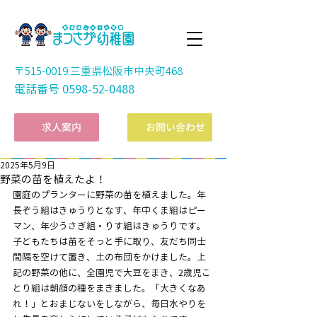
〒515-0019 三重県松阪市中央町468
電話番号
0598-52-0488
​求人案内
お問い合わせ
2025年5月9日
野菜の苗を植えたよ！
園庭のプランターに野菜の苗を植えました。年
長ぞう組はきゅうりとなす、年中くま組はピー
マン、年少うさぎ組・りす組はきゅうりです。
子どもたちは苗をそっと手に取り、友だち同士
間隔を空けて置き、土の布団をかけました。上
記の野菜の他に、全園児で大豆をまき、2歳児こ
とり組は朝顔の種をまきました。「大きくなあ
れ！」とおまじないをしながら、毎日水やりを