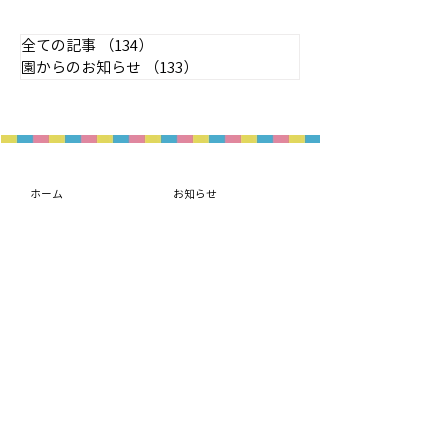
全ての記事
（134）
134件の記事
園からのお知らせ
（133）
133件の記事
ホーム
お知らせ
園の理念
子育て支援
- 想いと方針
入園案内
- 取り組み紹介
概要・アクセス
園の紹介
- 園の生活
- 課外教室
- 年間行事
- 施設紹介