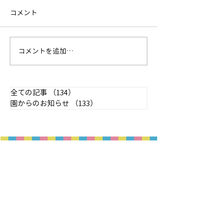
コメント
コメントを追加…
全ての記事
（134）
134件の記事
園からのお知らせ
（133）
133件の記事
ホーム
お知らせ
園の理念
子育て支援
- 想いと方針
入園案内
- 取り組み紹介
概要・アクセス