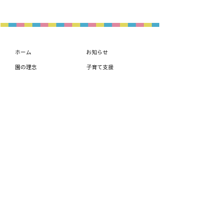
ホーム
お知らせ
園の理念
子育て支援
- 想いと方針
入園案内
- 取り組み紹介
概要・アクセス
園の紹介
- 園の生活
- 課外教室
- 年間行事
- 施設紹介
学校法人めぐみ学園
まつさか幼稚園
〒515-0019 三重県松阪市中央町468番地