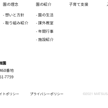
園の理念
園の紹介
子育て支援
- 想いと方針
- 園の生活
- 取り組み紹介
- 課外教室
- 年間行事
- 施設紹介
稚園
468番地
51-7759
イトポリシー
プライバシーポリシー
©2021 MATSUSA