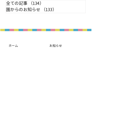
全ての記事
（134）
134件の記事
園からのお知らせ
（133）
133件の記事
ホーム
お知らせ
園の理念
子育て支援
- 想いと方針
入園案内
- 取り組み紹介
概要・アクセス
園の紹介
- 園の生活
- 課外教室
- 年間行事
- 施設紹介